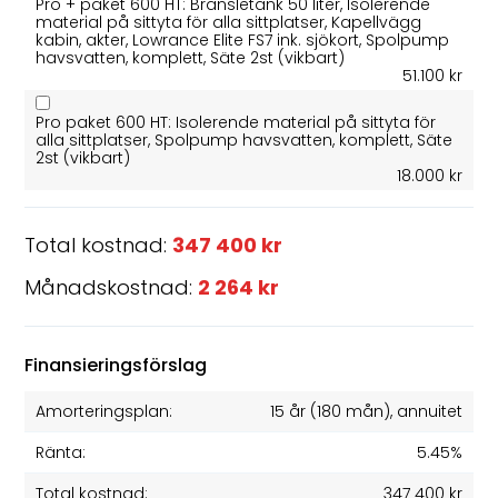
Pro + paket 600 HT: Bränsletank 50 liter, Isolerende
material på sittyta för alla sittplatser, Kapellvägg
kabin, akter, Lowrance Elite FS7 ink. sjökort, Spolpump
havsvatten, komplett, Säte 2st (vikbart)
51.100 kr
Pro paket 600 HT: Isolerende material på sittyta för
alla sittplatser, Spolpump havsvatten, komplett, Säte
2st (vikbart)
18.000 kr
Total kostnad:
347 400 kr
Månadskostnad:
2 264 kr
Finansieringsförslag
Amorteringsplan:
15 år
(
180
mån), annuitet
Ränta:
5.45%
Total kostnad:
347 400 kr