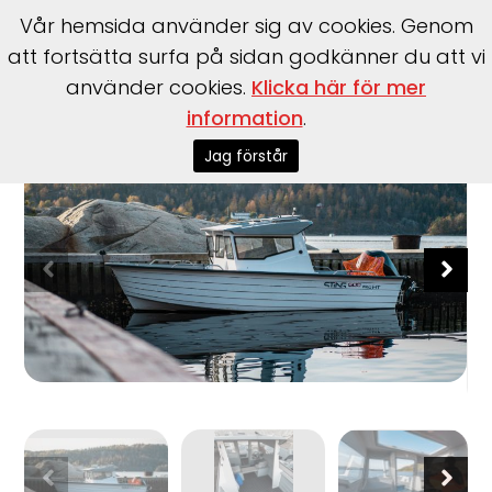
Vår hemsida använder sig av cookies. Genom
att fortsätta surfa på sidan godkänner du att vi
använder cookies.
Klicka här för mer
Start
>
Båtar
>
Sting
>
600 Pro HT
information
.
Jag förstår