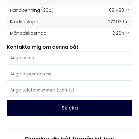
Handpenning (20%):
69 480 kr
Kreditbelopp:
277 920 kr
Månadskostnad:
2 264 kr
Kontakta mig om denna båt
Skicka
Försäkra din båt förmånligt hos