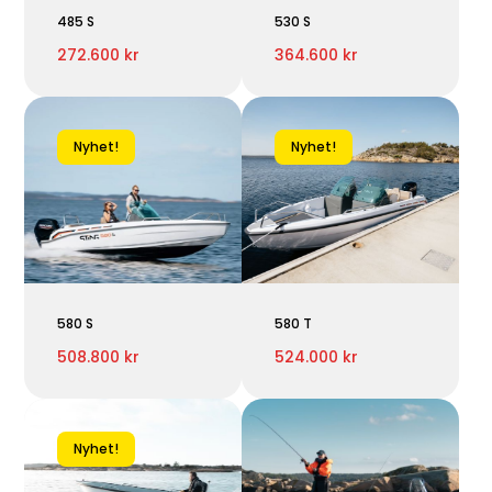
485 S
530 S
272.600 kr
364.600 kr
Nyhet!
Nyhet!
580 S
580 T
508.800 kr
524.000 kr
Nyhet!