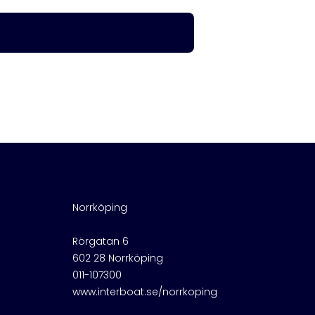
Norrköping
Rörgatan 6
602 28 Norrköping
011-107300
www.interboat.se/norrkoping