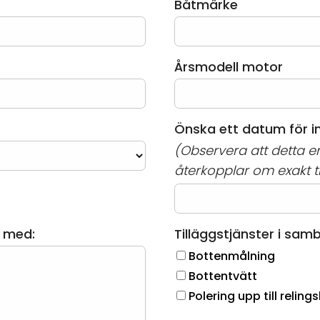
Båtmärke
Årsmodell motor
Önska ett datum för 
(Observera att detta en
återkopplar om exakt t
p med:
Tilläggstjänster i sam
Bottenmålning
Bottentvätt
Polering upp till relings