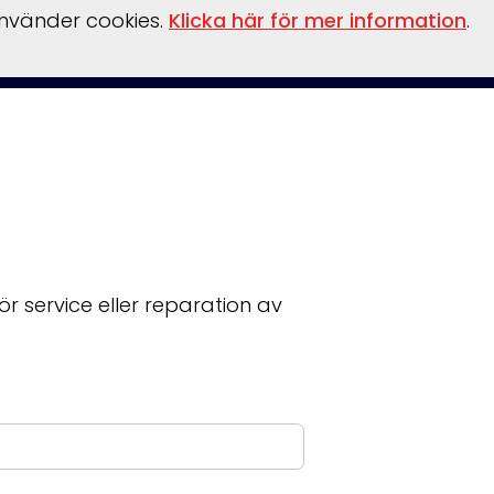
använder cookies.
Klicka här för mer information
.
ler
Tillbehör
Säljförmedling
Verkstad
Om oss
 service eller reparation av