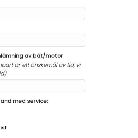
inlämning av båt/motor
bart är ett önskemål av tid, vi
id)
band med service:
list