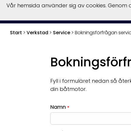
Vår hemsida använder sig av cookies. Genom at
Start
>
Verkstad
>
Service
>
Bokningsförfrågan servi
Bokningsförf
Fyll i formuläret nedan så åte
din båtmotor.
Namn
*