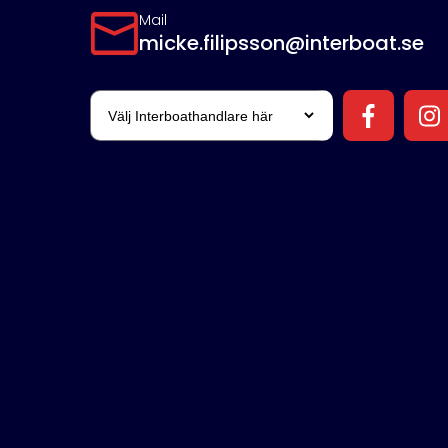
Mail
micke.filipsson@interboat.se