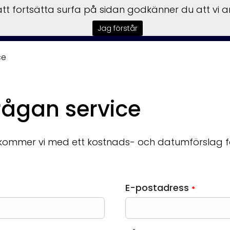
t fortsätta surfa på sidan godkänner du att vi 
Kampanjer
Båtar
Motorer
Trai
Jag förstår
ce
rågan service
rkommer vi med ett kostnads- och datumförslag för
E-postadress
*