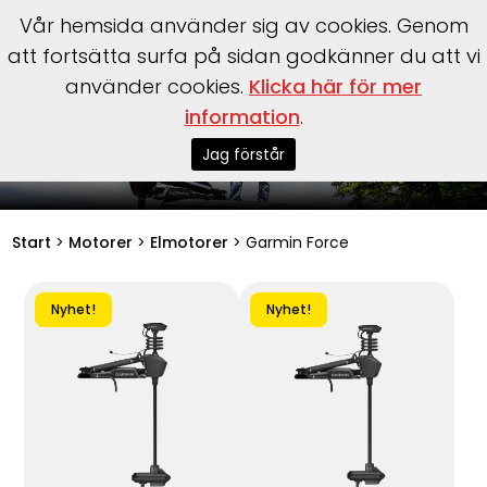
Vår hemsida använder sig av cookies. Genom
att fortsätta surfa på sidan godkänner du att vi
använder cookies.
Klicka här för mer
information
.
Garmin Force motorer
Jag förstår
Start
>
Motorer
>
Elmotorer
>
Garmin Force
Nyhet!
Nyhet!