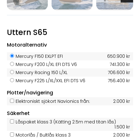
Uttern S65
Motoralternativ
Mercury F150 EXLPT EFI
650.900 kr
Mercury F200 L/XL EFI DTS V6
741.300 kr
Mercury Racing 150 L/XL
706.600 kr
Mercury F225 L/XL/XXL EFI DTS V6
756.400 kr
Plotter/navigering
Elektroniskt sjökort Navionics från:
2.000 kr
Säkerhet
Låspaket klass 3 (Kätting 2.5m med titan lås)
1.500 kr
Motorlås / Bultlås klass 3
2.000 kr