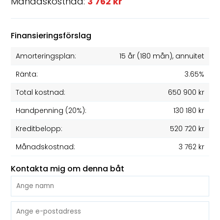
Månadskostnad:
3 762 kr
Finansieringsförslag
Amorteringsplan:
15 år
(
180
mån), annuitet
Ränta:
3.65%
Total kostnad:
650 900 kr
Handpenning (20%):
130 180 kr
Kreditbelopp:
520 720 kr
Månadskostnad:
3 762 kr
Kontakta mig om denna båt