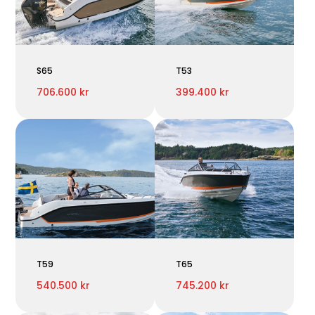
S65
T53
706.600 kr
399.400 kr
T59
T65
540.500 kr
745.200 kr