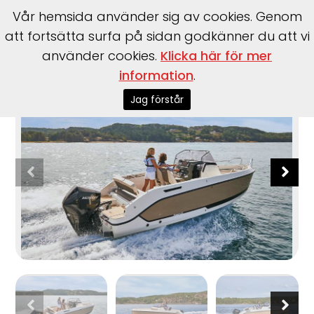
Vår hemsida använder sig av cookies. Genom
att fortsätta surfa på sidan godkänner du att vi
använder cookies.
Klicka här för mer
Start
>
Båtar
>
Uttern
>
S65
information
.
Jag förstår