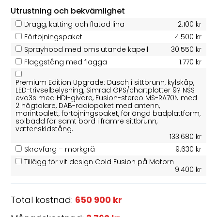
Utrustning och bekvämlighet
Dragg, kätting och flätad lina
2.100 kr
Förtöjningspaket
4.500 kr
Sprayhood med omslutande kapell
30.550 kr
Flaggstång med flagga
1.770 kr
Premium Edition Upgrade: Dusch i sittbrunn, kylskåp,
LED-trivselbelysning, Simrad GPS/chartplotter 9? NSS
evo3s med HDI-givare, Fusion-stereo MS-RA70N med
2 högtalare, DAB-radiopaket med antenn,
marintoalett, förtöjningspaket, förlängd badplattform,
solbädd för samt bord i främre sittbrunn,
vattenskidstång.
133.680 kr
Skrovfärg – mörkgrå
9.630 kr
Tillägg för vit design Cold Fusion på Motorn
9.400 kr
Total kostnad:
650 900 kr