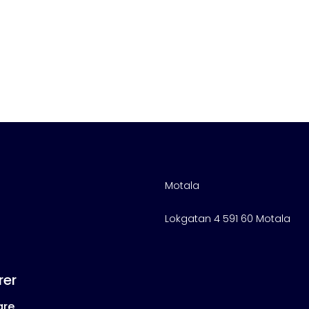
Motala
d
Lokgatan 4 591 60 Motala
rer
are