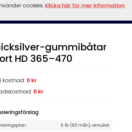
använder cookies.
Klicka här för mer information
.
llationer
Verkstad
vinterförvaring
kontakt
Övrigt
icksilver-gummibåtar
ort HD 365–470
l kostnad:
0 kr
adskostnad:
0 kr
nsieringsförslag
teringsplan:
5 år
(
60
mån), annuitet