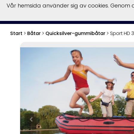
Vår hemsida använder sig av cookies. Genom at
Start
Bå
Start
>
Båtar
>
Quicksilver-gummibåtar
>
Sport HD 