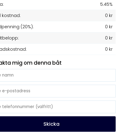
a:
5.45%
l kostnad:
0 kr
penning (20%):
0 kr
itbelopp:
0 kr
adskostnad:
0 kr
akta mig om denna båt
Skicka