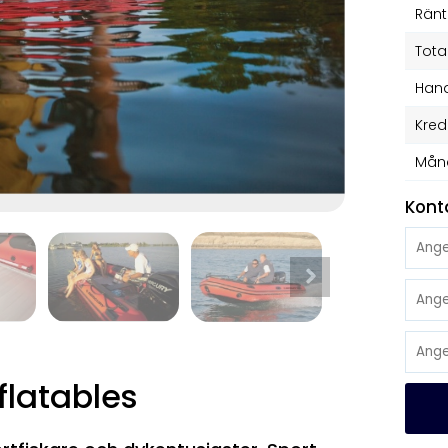
Ränt
Tota
Hand
Kred
Mån
Kont
flatables