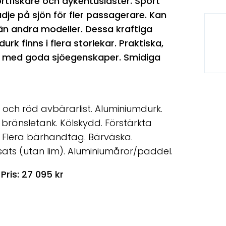
rtfiskare och dykentusiaster. Sport
je på sjön för fler passagerare. Kan
n andra modeller. Dessa kraftiga
finns i flera storlekar. Praktiska,
da med goda sjöegenskaper. Smidiga
 och röd avbärarlist. Aluminiumdurk.
 bränsletank. Kölskydd. Förstärkta
a. Flera bärhandtag. Bärväska.
ts (utan lim). Aluminiumåror/paddel.
ris: 27 095 kr