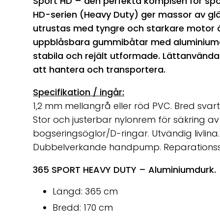
Sport HD – den perfekta kompisen för spo
HD-serien (Heavy Duty) ger massor av gläd
utrustas med tyngre och starkare motor ä
uppblåsbara gummibåtar med aluminiumdurk 
stabila och rejält utformade. Lättanvän
att hantera och transportera.
Specifikation / ingår:
1,2 mm mellangrå eller röd PVC. Bred svart
Stor och justerbar nylonrem för säkring av
bogseringsöglor/D-ringar. Utvändig livlin
Dubbelverkande handpump. Reparationssa
365 SPORT HEAVY DUTY – Aluminiumdurk. P
Längd: 365 cm
Bredd: 170 cm