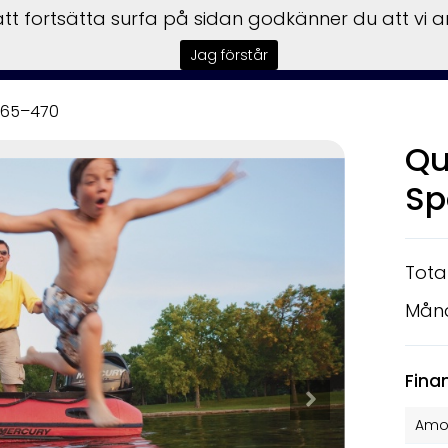
t fortsätta surfa på sidan godkänner du att vi 
tar
Båtmotorer
Båttrailer
Begagnat
Garmin
Insta
Jag förstår
365–470
Qu
Sp
Tota
Mån
Fina
Amor