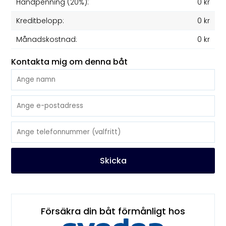
Handpenning (20%):
0 kr
Kreditbelopp:
0 kr
Månadskostnad:
0 kr
Kontakta mig om denna båt
Skicka
Försäkra din båt förmånligt hos