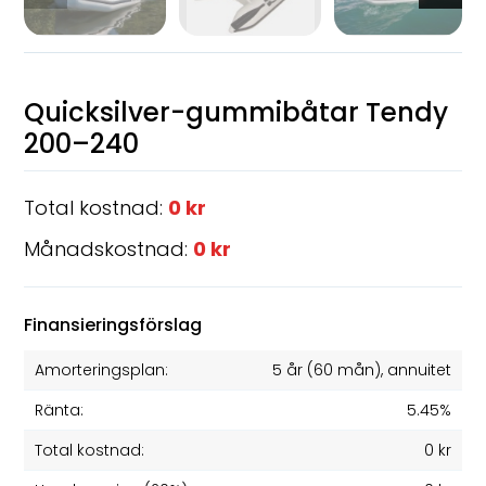
Quicksilver-gummibåtar Tendy
200–240
Total kostnad:
0 kr
Månadskostnad:
0 kr
Finansieringsförslag
Amorteringsplan:
5 år
(
60
mån), annuitet
Ränta:
5.45%
Total kostnad:
0 kr