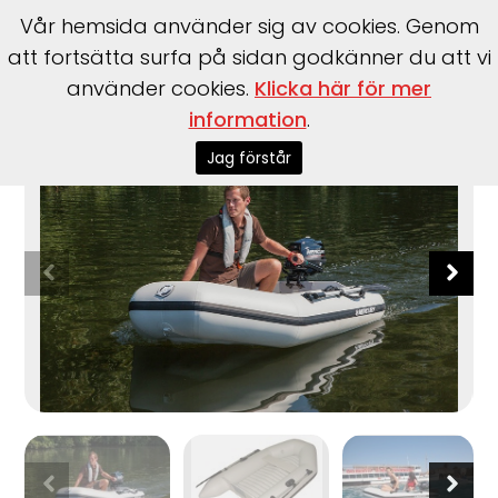
Vår hemsida använder sig av cookies. Genom
att fortsätta surfa på sidan godkänner du att vi
använder cookies.
Klicka här för mer
Start
>
Båtar
>
Quicksilver-gummibåtar
>
Tendy 200–240
information
.
Jag förstår