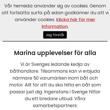
Vår hemsida använder sig av cookies. Genom
att fortsätta surfa på sidan godkänner du att vi
använder cookies.
Klicka här för mer
information
.
|
Tel: 070-698 27 27
info@interboat.se
Jag förstår
Marina upplevelser för alla
Vi är Sveriges ledande kedja av
båthandlare. Tillsammans kan vi erbjuda
närmare 50 varumärken inom båt och
motor. Allt för att du ska hitta en båt som
passar just dig. Ingenstans i Sverige hittar
du ett bredare utbud. Våra
samarbetspartners: