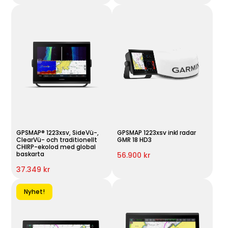
GPSMAP® 1223xsv, SideVü-,
GPSMAP 1223xsv inkl radar
ClearVü- och traditionellt
GMR 18 HD3
CHIRP-ekolod med global
baskarta
56.900 kr
37.349 kr
Nyhet!