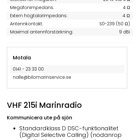
Megafonimpedans:
4 Ω
Extern högtalarimpedans:
4 Ω
Antennkontakt:
S0-239 (50 Ω)
Maximal antennförstärkning:
9 dBi
Motala
0141 - 23 33 00
nalle@bilomarinservice.se
VHF 215i Marinradio
Kommunicera ute på sjön
Standardklass D DSC-funktionalitet
(Digital Selective Calling) (nödanrop