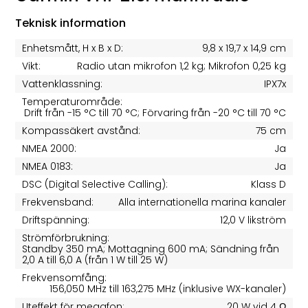
Teknisk information
Enhetsmått, H x B x D:
9,8 x 19,7 x 14,9 cm
Vikt:
Radio utan mikrofon 1,2 kg; Mikrofon 0,25 kg
Vattenklassning:
IPX7x
Temperaturområde:
Drift från -15 °C till 70 °C; Förvaring från -20 °C till 70 °C
Kompassäkert avstånd:
75 cm
NMEA 2000:
Ja
NMEA 0183:
Ja
DSC (Digital Selective Calling):
Klass D
Frekvensband:
Alla internationella marina kanaler
Driftspänning:
12,0 V likström
Strömförbrukning:
Standby 350 mA; Mottagning 600 mA; Sändning från
2,0 A till 6,0 A (från 1 W till 25 W)
Frekvensomfång:
156,050 MHz till 163,275 MHz (inklusive WX-kanaler)
Uteffekt för megafon:
20 W vid 4 Ω