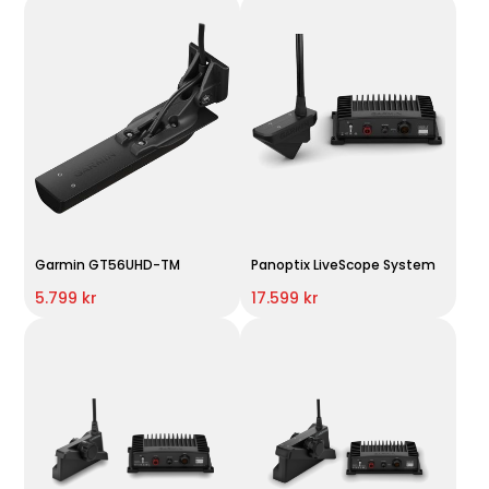
Garmin GT56UHD-TM
Panoptix LiveScope System
5.799 kr
17.599 kr