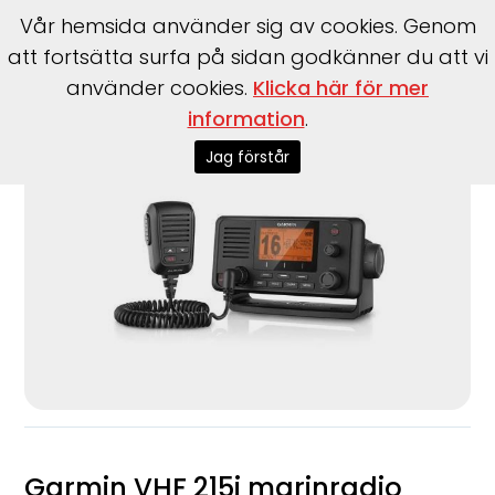
Vår hemsida använder sig av cookies. Genom
att fortsätta surfa på sidan godkänner du att vi
använder cookies.
Klicka här för mer
Start
>
Garmin
>
Garmin
>
VHF 215i marinradio
information
.
Jag förstår
Garmin VHF 215i marinradio