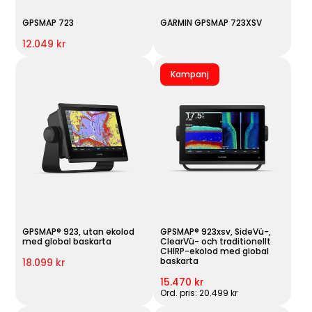
GPSMAP 723
GARMIN GPSMAP 723XSV
12.049 kr
Kampanj
GPSMAP® 923, utan ekolod
GPSMAP® 923xsv, SideVü-,
med global baskarta
ClearVü- och traditionellt
CHIRP-ekolod med global
baskarta
18.099 kr
15.470 kr
Ord. pris: 20.499 kr