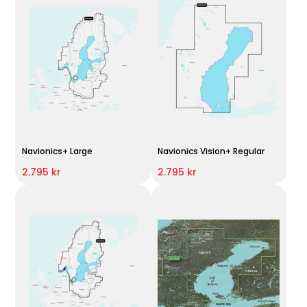
Navionics+ Large
Navionics Vision+ Regular
2.795 kr
2.795 kr