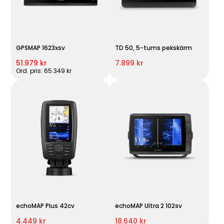
GPSMAP 1623xsv
TD 50, 5-tums pekskärm
51.979 kr
7.899 kr
Ord. pris: 65.349 kr
echoMAP Plus 42cv
echoMAP Ultra 2 102sv
4.449 kr
18.640 kr