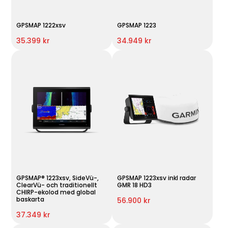
GPSMAP 1222xsv
GPSMAP 1223
35.399 kr
34.949 kr
GPSMAP® 1223xsv, SideVü-,
GPSMAP 1223xsv inkl radar
ClearVü- och traditionellt
GMR 18 HD3
CHIRP-ekolod med global
baskarta
56.900 kr
37.349 kr