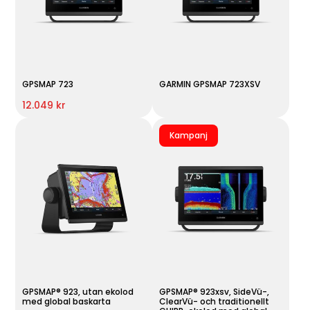
GPSMAP 723
GARMIN GPSMAP 723XSV
12.049 kr
Kampanj
GPSMAP® 923, utan ekolod
GPSMAP® 923xsv, SideVü-,
med global baskarta
ClearVü- och traditionellt