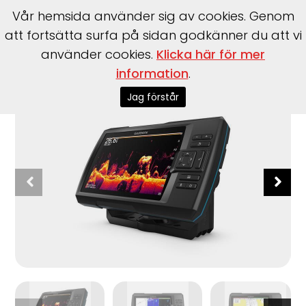
Vår hemsida använder sig av cookies. Genom
att fortsätta surfa på sidan godkänner du att vi
använder cookies.
Klicka här för mer
Start
>
Garmin
>
Garmin
>
STRIKER™ Vivid 7cv, med GT20-
information
.
TM-givare
Jag förstår