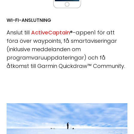
WI-FI-ANSLUTNING
Anslut till
ActiveCaptain
®
-appen
1
för att
föra över waypoints, få smartaviseringar
(inklusive meddelanden om
programvaruuppdateringar) och få
åtkomst till Garmin Quickdraw
™
Community.