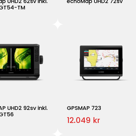
p UHD2 62sv inkl.
echoMap UHD2 72sv
 GT54-TM
P UHD2 92sv inkl.
GPSMAP 723
 GT56
12.049 kr