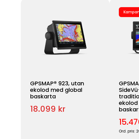
Kampan
GPSMAP® 923, utan
GPSMAP
ekolod med global
SideVü
baskarta
traditi
ekolod
18.099 kr
baskar
15.47
Ord. pris: 