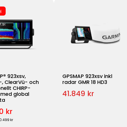
j
® 923xsv,
GPSMAP 923xsv inkl
-, ClearVü- och
radar GMR 18 HD3
onellt CHIRP-
41.849 kr
 med global
ta
0 kr
20.499 kr