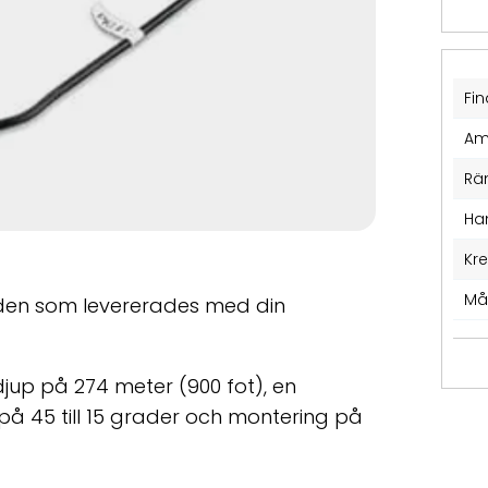
Fin
Am
Rä
Ha
Kr
Må
 den som levererades med din
jup på 274 meter (900 fot), en
el på 45 till 15 grader och montering på