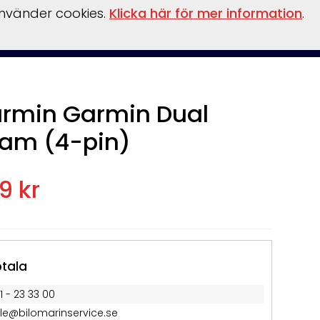
använder cookies.
Klicka här för mer information
.
llationer
Verkstad
vinterförvaring
kontakt
Övrigt
rmin Garmin Dual
am (4-pin)
9 kr
tala
1 - 23 33 00
lle@bilomarinservice.se