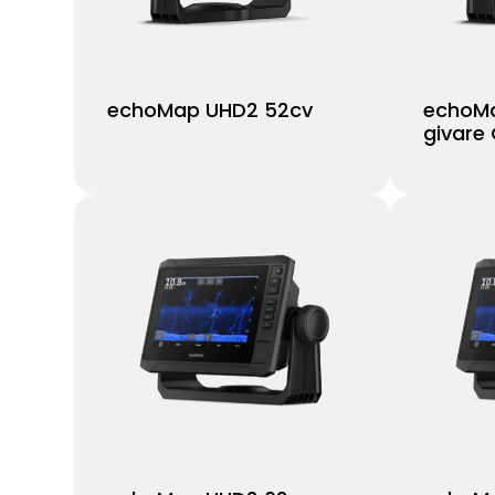
echoMap UHD2 52cv
echoMa
givare