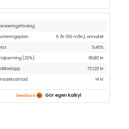
ansieringsförslag
orteringsplan:
5 år (60 mån), annuitet
nta:
5,45%
ndpenning (20%):
181,80 kr
editbelopp:
727,20 kr
nadskostnad:
14 kr
Gör egen kalkyl