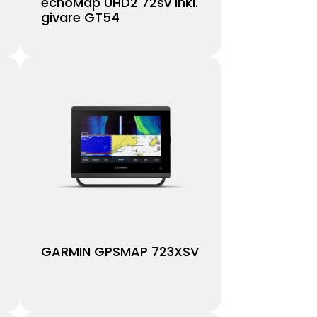
echoMap UHD2 72sv inkl.
givare GT54
GARMIN GPSMAP 723XSV