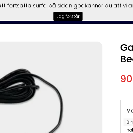
t fortsätta surfa på sidan godkänner du att vi 
tar
Båtmotorer
Båttrailer
Begagnat
Garmin
Insta
Jag förstår
Ga
Be
90
Mo
014
na