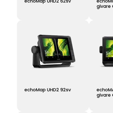
echoMap UHD2 62sv
echoMa
givare
echoMap UHD2 92sv
echoMA
givare